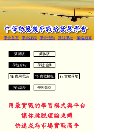
學會首頁
學會課程
學會活動
動態學社
策略廟算
繁體版
簡体版
學院介紹
學社活動
懂 實用理論
悟 實戰模擬
行 實務落地
內容說明
學習效益
用最實戰的學習模式與平台
讓你跳脫理論束縛
快速成為市場實戰高手