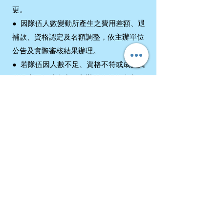
更。
●
因隊伍人數變動所產生之費用差額、退
補款、資格認定及名額調整，依主辦單位
公告及實際審核結果辦理。
●
若隊伍因人數不足、資格不符或成員異
動過大而無法參賽，主辦單位得依本章程
相關規定取消其參賽資格或協助轉換場
次；相關退費依本條退費規定辦理。
9. 報名成功通知
●
報名表單送出後，主辦單位將寄發報名
資料收件通知。該通知僅代表資料已送
出，不代表資格審核通過或正式錄取。
●
經主辦單位完成資格審核後，將以電子
郵件、報名平台通知或其他正式方式通知
審核結果。審核通過者應於指定期限內完