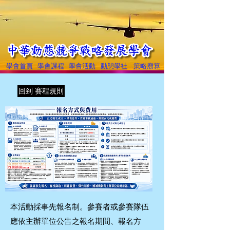
學會首頁
學會課程
學會活動
動態學社
策略廟算
回到 賽程規則
本活動採事先報名制。參賽者或參賽隊伍
應依主辦單位公告之報名期間、報名方