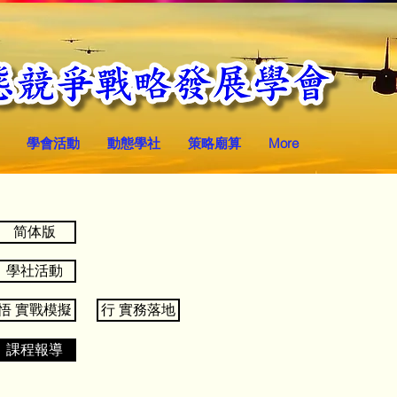
學會活動
動態學社
策略廟算
More
简体版
學社活動
悟 實戰模擬
行 實務落地
課程報導